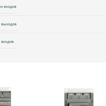
ых входов
х выходов
 входов