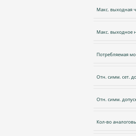
Макс. выходная ч
Макс. выходное 
Потребляемая мо
Отн. симм. сет. до
Отн. симм. допуск
Кол-во аналогов