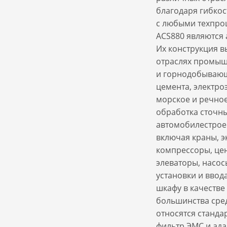
благодаря гибкос
с любыми техпро
ACS880 являются
Их конструкция 
отраслях промышл
и горнодобывающ
цемента, электр
морское и речное
обработка сточн
автомобилестрое
включая краны, э
компрессоры, цен
элеваторы, насос
установки и ввод
шкафу в качестве
большинства сред
относятся станда
фильтр ЭМС и ада