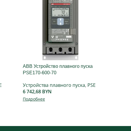
ABB Устройство плавного пуска
ABB У
PSE170-600-70
600-7
E
Устройства плавного пуска
,
PSE
Устро
6 742,68
BYN
2 011
Подробнее
Подро