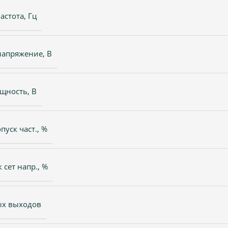
астота, Гц
напряжение, В
щность, В
пуск част., %
 сет напр., %
ых выходов