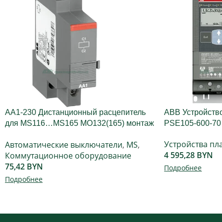
AA1-230 Дистанционный расцепитель
ABB Устройство
для MS116…MS165 MO132(165) монтаж
PSE105-600-70
слева
Устройства пл
Автоматические выключатели
,
MS
,
4 595,28
BYN
Коммутационное оборудование
75,42
BYN
Подробнее
Подробнее