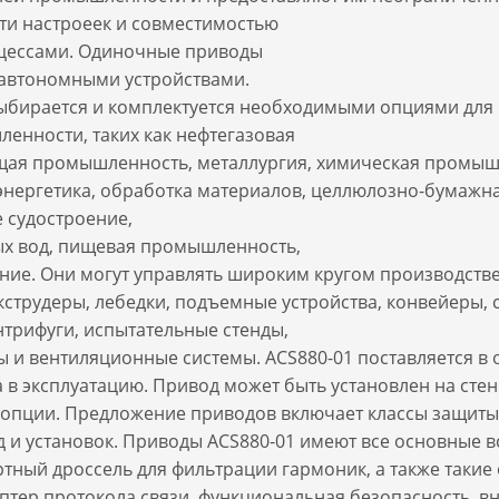
ти настроеек и совместимостью
цессами. Одиночные приводы
 автономными устройствами.
выбирается и комплектуется необходимыми опциями для
енности, таких как нефтегазовая
ая промышленность, металлургия, химическая промыш
оэнергетика, обработка материалов, целлюлозно-бумаж
 судостроение,
ых вод, пищевая промышленность,
ние. Они могут управлять широким кругом производств
кструдеры, лебедки, подъемные устройства, конвейеры, 
трифуги, испытательные стенды,
ы и вентиляционные системы. ACS880-01 поставляется в
а в эксплуатацию. Привод может быть установлен на стен
 опции. Предложение приводов включает классы защиты д
 и установок. Приводы ACS880-01 имеют все основные 
ртный дроссель для фильтрации гармоник, а также такие
птер протокола связи, функциональная безопасность, 