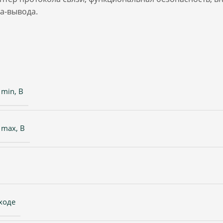
а-вывода.
min, В
 max, В
ходе