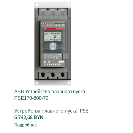
ABB Устройство плавного пуска
ABB Устро
PSE170-600-70
600-70
Устройства плавного пуска
,
PSE
Устройств
6 742,68
BYN
2 011,86
B
Подробнее
Подробнее