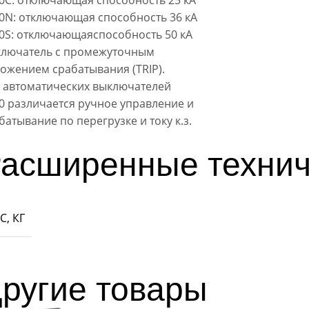
0C: отключающая способность 25 кА
0N: отключающая способность 36 кА
0S: отключающаяспособность 50 кА
лючатель с промежуточным
ожением срабатывания (TRIP).
 автоматических выключателей
0 различается ручное управление и
батывание по перегрузке и току к.з.
асширенные технич
С, КГ
ругие товары