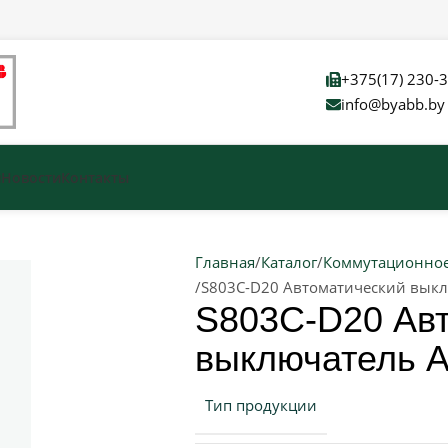
+375(17) 230-
info@byabb.by
и
Новости
Контакты
Главная
Каталог
Коммутационное
S803C-D20 Автоматический вык
S803C-D20 Ав
выключатель 
Тип продукции