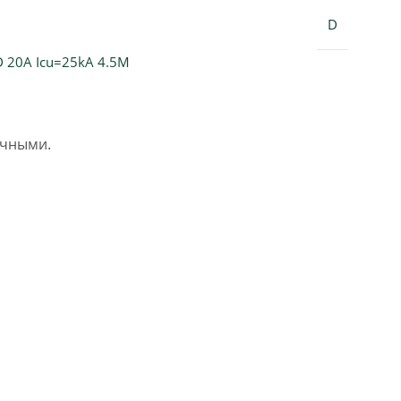
D
D 20A Icu=25kA 4.5M
очными.