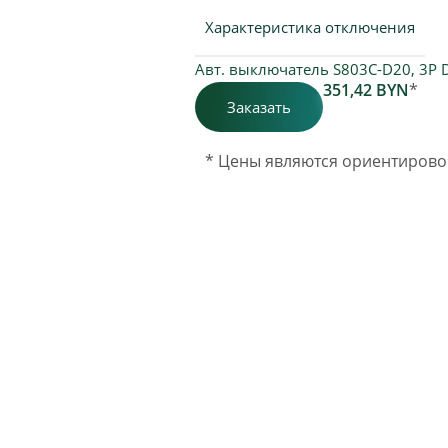
Характеристика отключения
Авт. выключатель S803C-D20, 3P 
351,42
BYN
*
Заказать
* Цены являются ориентиров