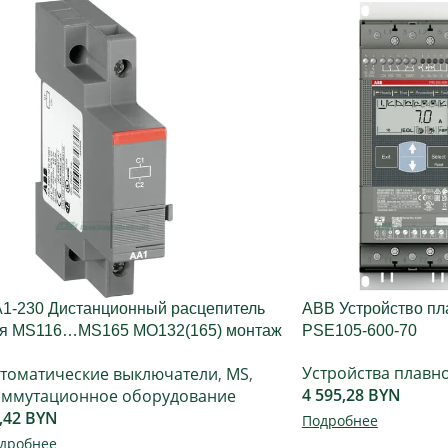
1-230 Дистанционный расцепитель
ABB Устройство пл
я MS116…MS165 MO132(165) монтаж
PSE105-600-70
ева
Устройства плавно
томатические выключатели
,
MS
,
4 595,28
BYN
ммутационное оборудование
,42
BYN
Подробнее
дробнее