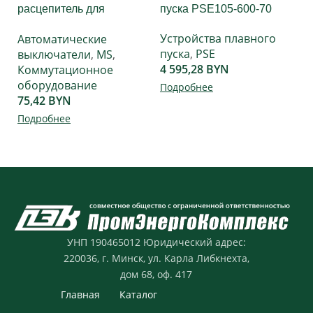
расцепитель для
пуска PSE105-600-70
п
MS116…MS165
Устройства плавного
У
Автоматические
MO132(165) монтаж
пуска
,
PSE
п
выключатели
,
MS
,
слева
4 595,28
BYN
5
Коммутационное
оборудование
Подробнее
П
75,42
BYN
Подробнее
УНП 190465012 Юридический адрес:
220036,
г. Минск
,
ул. Карла Либкнехта,
дом 68, оф. 417
Главная
Каталог